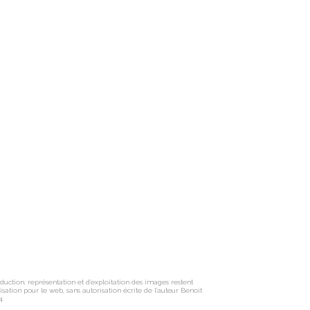
oduction, représentation et d’exploitation des images restent
ation pour le web, sans autorisation écrite de l’auteur Benoit
4