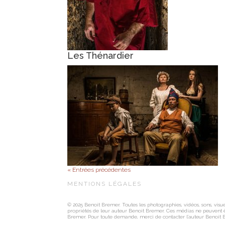
Les Thénardier
« Entrées précédentes
MENTIONS LÉGALES
© 2025 Benoit Bremer. Toutes les photographies, vidéos, sons, visuel
propriétés de leur auteur Benoit Bremer. Ces médias ne peuvent êtr
Bremer. Pour toute demande, merci de contacter l’auteur Benoit B