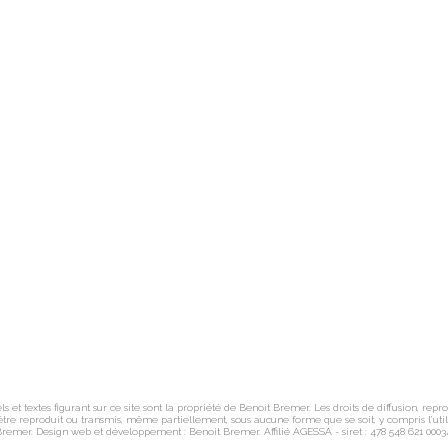
s et textes figurant sur ce site sont la propriété de Benoit Bremer. Les droits de diffusion, repr
e reproduit ou transmis, même partiellement, sous aucune forme que se soit, y compris l’utilis
remer. Design web et développement : Benoit Bremer. Affilié AGESSA - siret : 478 548 621 0003