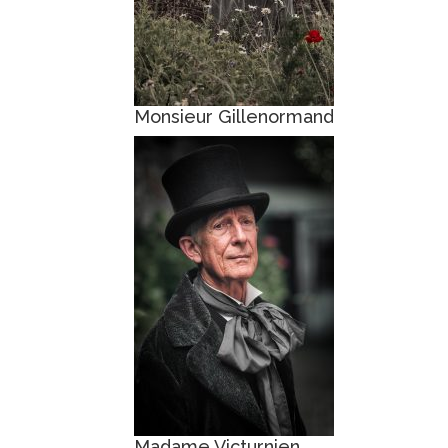
Monsieur Gillenormand
Madame Victurnien