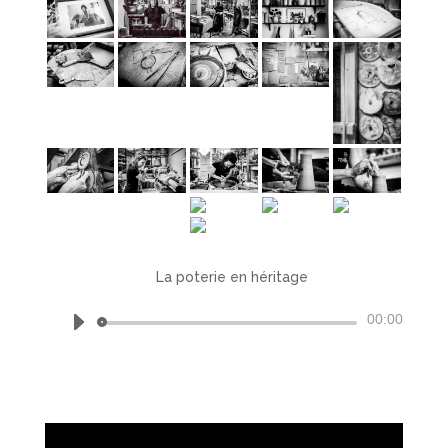
La poterie en héritage
par
Benoit Bremer ©2025
|
Documentaire
Lecteur
00:00
audio