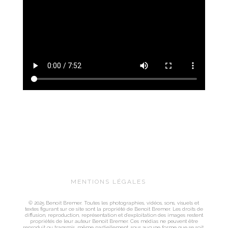
MENTIONS LÉGALES
© 2025 Benoit Bremer. Toutes les photographies, vidéos, sons, visuels et
textes figurant sur ce site sont la propriété de Benoit Bremer. Les droits de
diffusion, reproduction, représentation et d’exploitation des images restent
propriétés de leur auteur Benoit Bremer. Ces médias ne peuvent être
reproduit ou transmis, même partiellement, sous aucune forme que se soit,