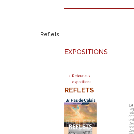
Reflets
EXPOSITIONS
Retour aux
expositions
REFLETS
L’
Dé
rel
dés
ent
Bre
par
L’e
tra