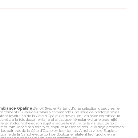
ambiance Opaline
Benoit Bremer
Partant d’une sélection d’oeuvres, le
partement du Pas-de-Calais a commandé une série de photographies
atant l’évolution de la Côte d’Opale. Ce travail, en lien avec les tableaux
ignés, à la fois documentaire et artistique, témoigne d’une proximité
re le photographe et son sujet à laquelle est invité le visiteur. Benoit
mer, familier de son territoire, capture l’essence des lieux déjà présentés
 les peintres de la Côte d’Opale en leur temps. Ainsi la ville d’Etaples,
stuaire de la Canche et le port de Boulogne relatent leur quotidien à
vers des ambiances marquées et éclectiques.