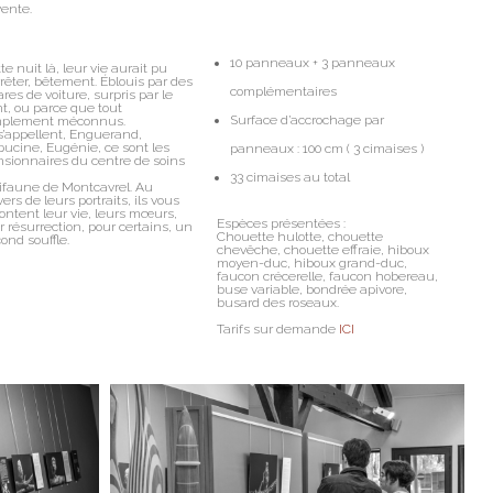
vente.
10 panneaux
+ 3 panneaux
te nuit là, leur vie aurait pu
rrêter, bêtement. Éblouis par des
complémentaires
res de voiture, surpris par le
t, ou parce que tout
Surface d’accrochage par
mplement méconnus.
 s’appellent, Enguerand,
ucine, Eugénie, ce sont les
panneaux : 100 cm
( 3 cimaises )
sionnaires du centre de soins
33 cimaises au total
vifaune de Montcavrel. Au
vers de leurs portraits, ils vous
ontent leur vie, leurs mœurs,
Espèces présentées :
r résurrection, pour certains, un
Chouette hulotte, chouette
ond souffle.
chevêche, chouette effraie, hiboux
moyen-duc, hiboux grand-duc,
faucon crécerelle, faucon hobereau,
buse variable, bondrée apivore,
busard des roseaux.
Tarifs sur demande
ICI