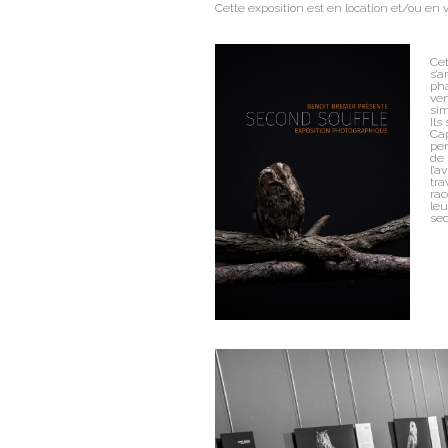
Cette exposition est en location et/ou en 
Cet
s’a
pha
ven
si
Ils
Cap
pen
de
l’a
tra
rac
leu
sec